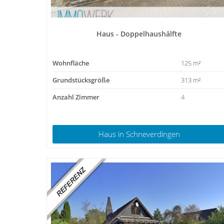
Haus - Doppelhaushälfte
Wohnfläche
125 m²
Grundstücksgröße
313 m²
Anzahl Zimmer
4
Haus
in Schneverdingen