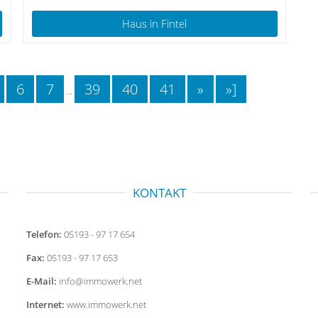
Haus
in Fintel
6
7
39
40
41
»
»]
...
KONTAKT
Telefon:
05193 - 97 17 654
Fax:
05193 - 97 17 653
E-Mail:
info@immowerk.net
Internet:
www.immowerk.net