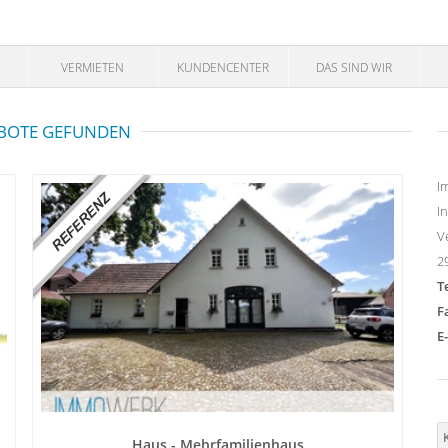
VERMIETEN
KUNDENCENTER
DAS SIND WIR
BOTE GEFUNDEN
I
I
V
2
T
F
E
Haus - Mehrfamilienhaus