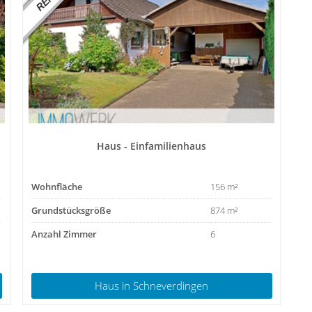
Haus - Einfamilienhaus
Wohnfläche
156 m²
Grundstücksgröße
874 m²
Anzahl Zimmer
6
Haus
in Schneverdingen