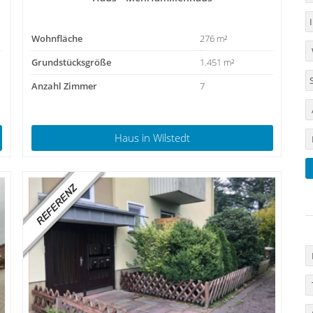
Wohnfläche
276 m²
Grundstücksgröße
1.451 m²
Anzahl Zimmer
7
Haus
in Wilstedt