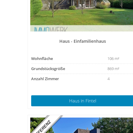
Haus - Einfamilienhaus
Wohnfläche
106 m²
Grundstücksgröße
869 m²
Anzahl Zimmer
4
Haus
in Fintel