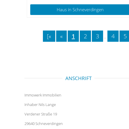
Haus
in Schneverdingen
[«
«
1
2
3
4
5
...
ANSCHRIFT
Immowerk Immobilien
Inhaber Nils Lange
Verdener Straße 19
29640 Schneverdingen