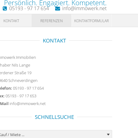
Persönlich. Engagiert. Kompetent.
05193 - 97 17 654
info@immowerk.net
KONTAKT
REFERENZEN
KONTAKTFORMULAR
KONTAKT
mmowerk Immobilien
nhaber Nils Lange
erdener Straße 19
9640 Schneverdingen
elefon:
05193 - 97 17 654
ax:
05193 - 97 17 653
-Mail
info@immowerk.net
SCHNELLSUCHE