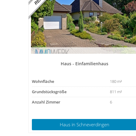
Haus - Einfamilienhaus
Wohnfläche
180 m²
Grundstücksgröße
811 m²
Anzahl Zimmer
6
Haus
in Schneverdingen